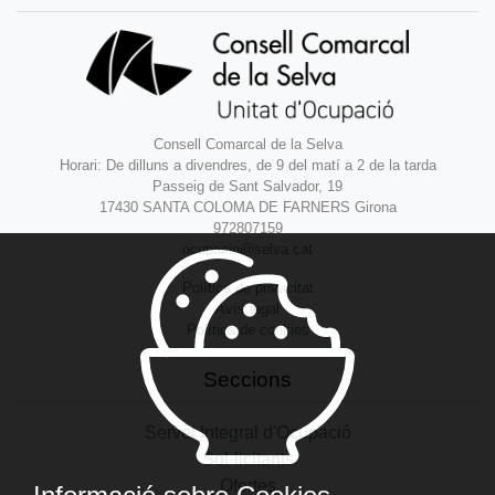
Consell Comarcal de la Selva
Horari: De dilluns a divendres, de 9 del matí a 2 de la tarda
Passeig de Sant Salvador, 19
17430 SANTA COLOMA DE FARNERS Girona
972807159
ocupacio@selva.cat
Política de privacitat
Avís legal
Política de cookies
Seccions
Servei Integral d'Ocupació
Sol·licitants
Ofertes