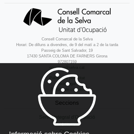
Consell Comarcal de la Selva
Horari: De dilluns a divendres, de 9 del matí a 2 de la tarda
Passeig de Sant Salvador, 19
17430 SANTA COLOMA DE FARNERS Girona
972807159
ocupacio@selva.cat
Política de privacitat
Avís legal
Política de cookies
Seccions
Servei Integral d'Ocupació
Sol·licitants
Ofertes