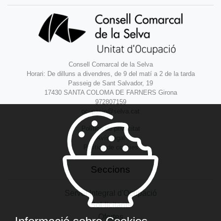
Consell Comarcal de la Selva
Horari: De dilluns a divendres, de 9 del matí a 2 de la tarda
Passeig de Sant Salvador, 19
17430 SANTA COLOMA DE FARNERS Girona
972807159
ocupacio@selva.cat
Política de privacitat
Avís legal
Política de cookies
Seccions
Servei Integral d'Ocupació
Sol·licitants
Ofertes