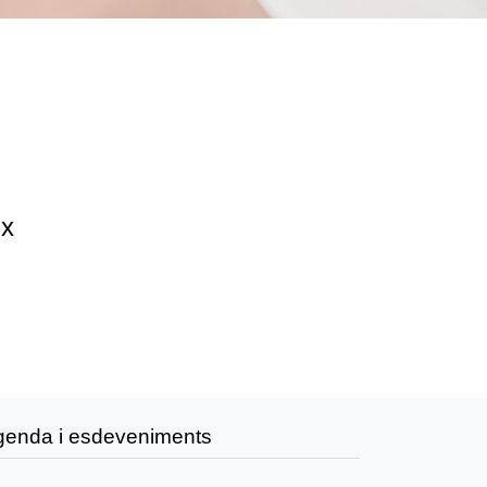
ix
genda i esdeveniments