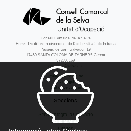
Consell Comarcal de la Selva
Horari: De dilluns a divendres, de 9 del matí a 2 de la tarda
Passeig de Sant Salvador, 19
17430 SANTA COLOMA DE FARNERS Girona
972807159
ocupacio@selva.cat
Política de privacitat
Avís legal
Política de cookies
Seccions
Servei Integral d'Ocupació
Sol·licitants
Ofertes