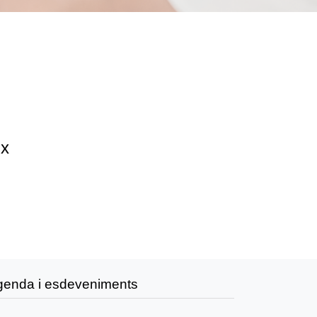
ix
genda i esdeveniments