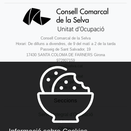
Consell Comarcal de la Selva
Horari: De dilluns a divendres, de 9 del matí a 2 de la tarda
Passeig de Sant Salvador, 19
17430 SANTA COLOMA DE FARNERS Girona
972807159
ocupacio@selva.cat
Política de privacitat
Avís legal
Política de cookies
Seccions
Servei Integral d'Ocupació
Sol·licitants
Ofertes