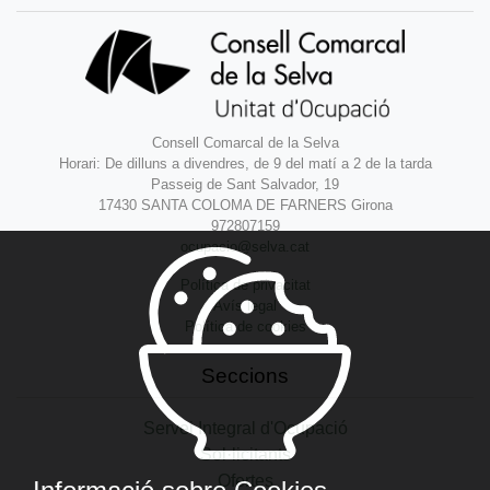
Consell Comarcal de la Selva
Horari: De dilluns a divendres, de 9 del matí a 2 de la tarda
Passeig de Sant Salvador, 19
17430 SANTA COLOMA DE FARNERS Girona
972807159
ocupacio@selva.cat
Política de privacitat
Avís legal
Política de cookies
Seccions
Servei Integral d'Ocupació
Sol·licitants
Ofertes