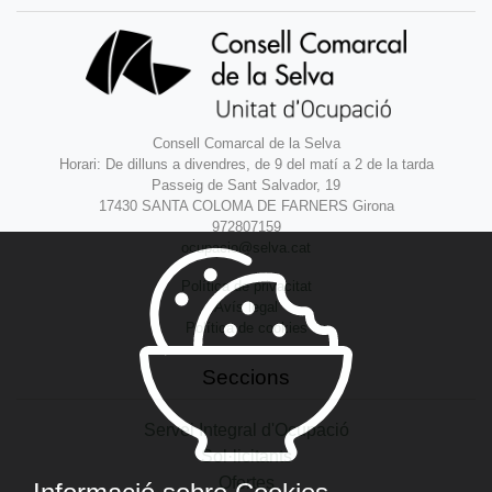
Consell Comarcal de la Selva
Horari: De dilluns a divendres, de 9 del matí a 2 de la tarda
Passeig de Sant Salvador, 19
17430 SANTA COLOMA DE FARNERS Girona
972807159
ocupacio@selva.cat
Política de privacitat
Avís legal
Política de cookies
Seccions
Servei Integral d'Ocupació
Sol·licitants
Ofertes