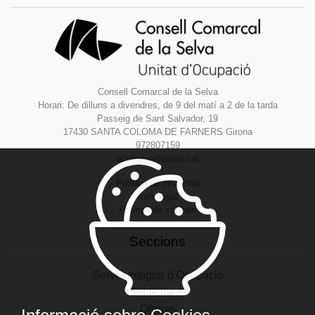
Consell Comarcal de la Selva
Horari: De dilluns a divendres, de 9 del matí a 2 de la tarda
Passeig de Sant Salvador, 19
17430 SANTA COLOMA DE FARNERS Girona
972807159
ocupacio@selva.cat
Política de privacitat
Avís legal
Política de cookies
Seccions
Servei Integral d'Ocupació
Sol·licitants
Ofertes