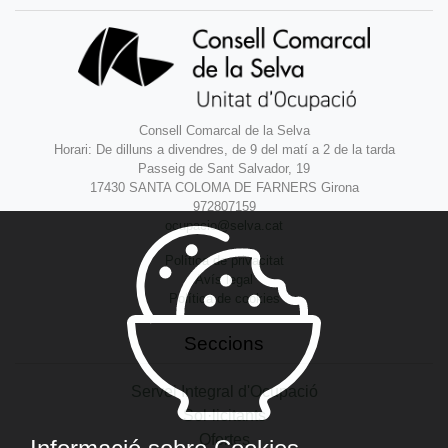
Consell Comarcal de la Selva
Horari: De dilluns a divendres, de 9 del matí a 2 de la tarda
Passeig de Sant Salvador, 19
17430 SANTA COLOMA DE FARNERS Girona
972807159
ocupacio@selva.cat
Política de privacitat
Avís legal
Política de cookies
Seccions
Servei Integral d'Ocupació
Sol·licitants
Ofertes