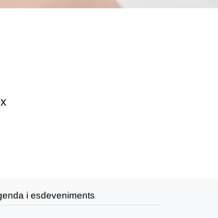
ix
genda i esdeveniments