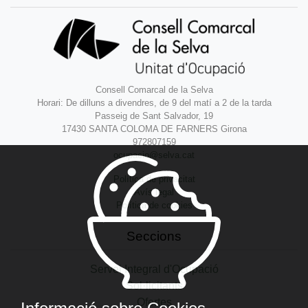
Consell Comarcal de la Selva
Horari: De dilluns a divendres, de 9 del matí a 2 de la tarda
Passeig de Sant Salvador, 19
17430 SANTA COLOMA DE FARNERS Girona
972807159
ocupacio@selva.cat
Política de privacitat
Avís legal
Política de cookies
Seccions
Servei Integral d'Ocupació
Sol·licitants
Ofertes