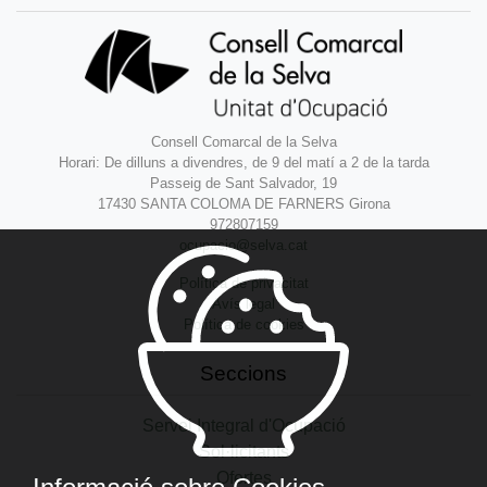
Consell Comarcal de la Selva
Horari: De dilluns a divendres, de 9 del matí a 2 de la tarda
Passeig de Sant Salvador, 19
17430 SANTA COLOMA DE FARNERS Girona
972807159
ocupacio@selva.cat
Política de privacitat
Avís legal
Política de cookies
Seccions
Servei Integral d'Ocupació
Sol·licitants
Ofertes