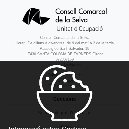
Consell Comarcal de la Selva
Horari: De dilluns a divendres, de 9 del matí a 2 de la tarda
Passeig de Sant Salvador, 19
17430 SANTA COLOMA DE FARNERS Girona
972807159
ocupacio@selva.cat
Política de privacitat
Avís legal
Política de cookies
Seccions
Servei Integral d'Ocupació
Sol·licitants
Ofertes