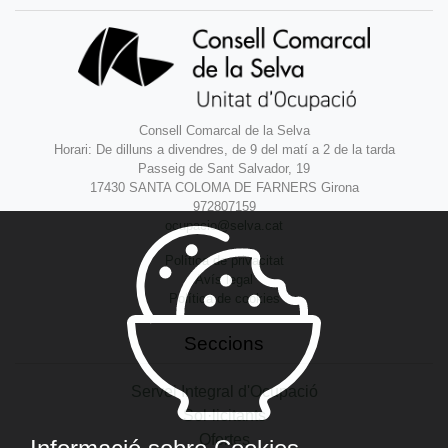
Consell Comarcal de la Selva
Horari: De dilluns a divendres, de 9 del matí a 2 de la tarda
Passeig de Sant Salvador, 19
17430 SANTA COLOMA DE FARNERS Girona
972807159
ocupacio@selva.cat
Política de privacitat
Avís legal
Política de cookies
Seccions
Servei Integral d'Ocupació
Sol·licitants
Ofertes