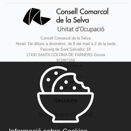
Consell Comarcal de la Selva
Horari: De dilluns a divendres, de 9 del matí a 2 de la tarda
Passeig de Sant Salvador, 19
17430 SANTA COLOMA DE FARNERS Girona
972807159
ocupacio@selva.cat
Política de privacitat
Avís legal
Política de cookies
Seccions
Servei Integral d'Ocupació
Sol·licitants
Ofertes