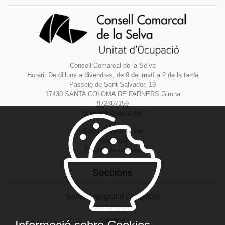
Consell Comarcal de la Selva
Horari: De dilluns a divendres, de 9 del matí a 2 de la tarda
Passeig de Sant Salvador, 19
17430 SANTA COLOMA DE FARNERS Girona
972807159
ocupacio@selva.cat
Política de privacitat
Avís legal
Política de cookies
Seccions
Servei Integral d'Ocupació
Sol·licitants
Ofertes