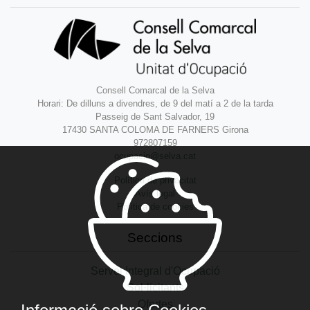
Consell Comarcal de la Selva
Horari: De dilluns a divendres, de 9 del matí a 2 de la tarda
Passeig de Sant Salvador, 19
17430 SANTA COLOMA DE FARNERS Girona
972807159
ocupacio@selva.cat
Política de privacitat
Avís legal
Política de cookies
Seccions
Servei Integral d'Ocupació
Sol·licitants
Ofertes