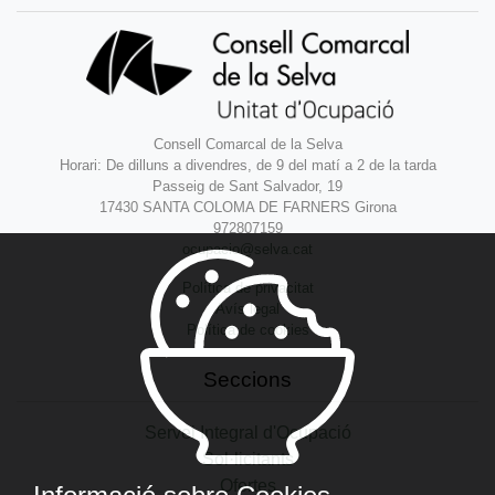
Consell Comarcal de la Selva
Horari: De dilluns a divendres, de 9 del matí a 2 de la tarda
Passeig de Sant Salvador, 19
17430 SANTA COLOMA DE FARNERS Girona
972807159
ocupacio@selva.cat
Política de privacitat
Avís legal
Política de cookies
Seccions
Servei Integral d'Ocupació
Sol·licitants
Ofertes