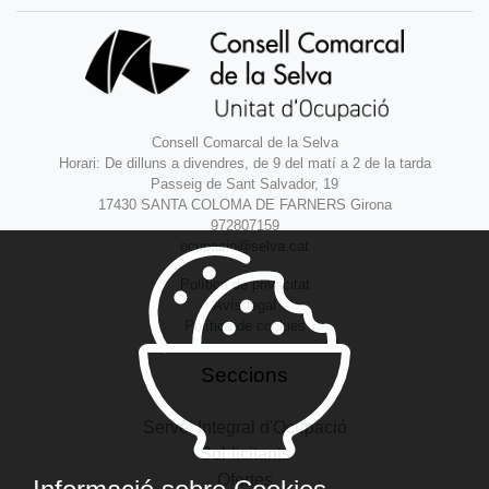
Consell Comarcal de la Selva
Horari: De dilluns a divendres, de 9 del matí a 2 de la tarda
Passeig de Sant Salvador, 19
17430 SANTA COLOMA DE FARNERS Girona
972807159
ocupacio@selva.cat
Política de privacitat
Avís legal
Política de cookies
Seccions
Servei Integral d'Ocupació
Sol·licitants
Ofertes