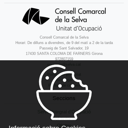
Consell Comarcal de la Selva
Horari: De dilluns a divendres, de 9 del matí a 2 de la tarda
Passeig de Sant Salvador, 19
17430 SANTA COLOMA DE FARNERS Girona
972807159
ocupacio@selva.cat
Política de privacitat
Avís legal
Política de cookies
Seccions
Servei Integral d'Ocupació
Sol·licitants
Ofertes