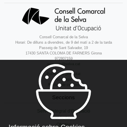
Consell Comarcal de la Selva
Horari: De dilluns a divendres, de 9 del matí a 2 de la tarda
Passeig de Sant Salvador, 19
17430 SANTA COLOMA DE FARNERS Girona
972807159
ocupacio@selva.cat
Política de privacitat
Avís legal
Política de cookies
Seccions
Servei Integral d'Ocupació
Sol·licitants
Ofertes