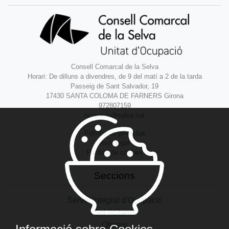
Consell Comarcal de la Selva
Horari: De dilluns a divendres, de 9 del matí a 2 de la tarda
Passeig de Sant Salvador, 19
17430 SANTA COLOMA DE FARNERS Girona
972807159
ocupacio@selva.cat
Política de privacitat
Avís legal
Política de cookies
Seccions
Servei Integral d'Ocupació
Sol·licitants
Ofertes