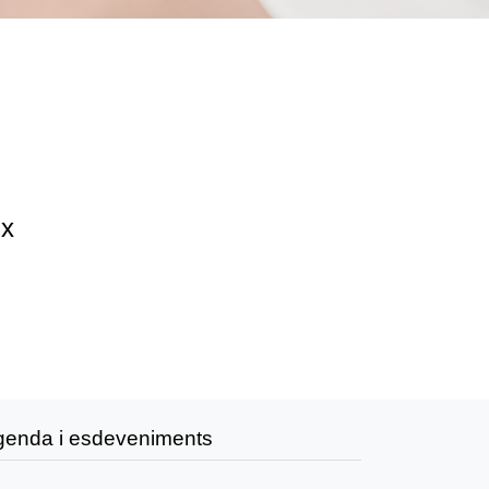
ix
genda i esdeveniments