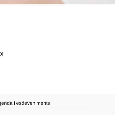
ix
genda i esdeveniments