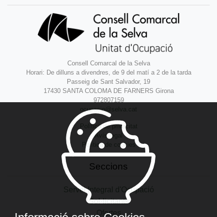
Consell Comarcal de la Selva
Horari: De dilluns a divendres, de 9 del matí a 2 de la tarda
Passeig de Sant Salvador, 19
17430 SANTA COLOMA DE FARNERS Girona
972807159
ocupacio@selva.cat
Política de privacitat
Avís legal
Política de cookies
Seccions
Servei Integral d'Ocupació
Sol·licitants
Ofertes