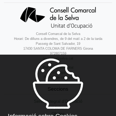
Consell Comarcal de la Selva
Horari: De dilluns a divendres, de 9 del matí a 2 de la tarda
Passeig de Sant Salvador, 19
17430 SANTA COLOMA DE FARNERS Girona
972807159
ocupacio@selva.cat
Política de privacitat
Avís legal
Política de cookies
Seccions
Servei Integral d'Ocupació
Sol·licitants
Ofertes