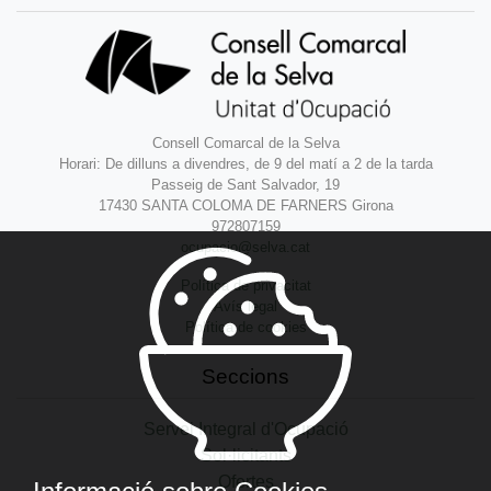
Consell Comarcal de la Selva
Horari: De dilluns a divendres, de 9 del matí a 2 de la tarda
Passeig de Sant Salvador, 19
17430 SANTA COLOMA DE FARNERS Girona
972807159
ocupacio@selva.cat
Política de privacitat
Avís legal
Política de cookies
Seccions
Servei Integral d'Ocupació
Sol·licitants
Ofertes