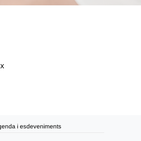
ix
genda i esdeveniments