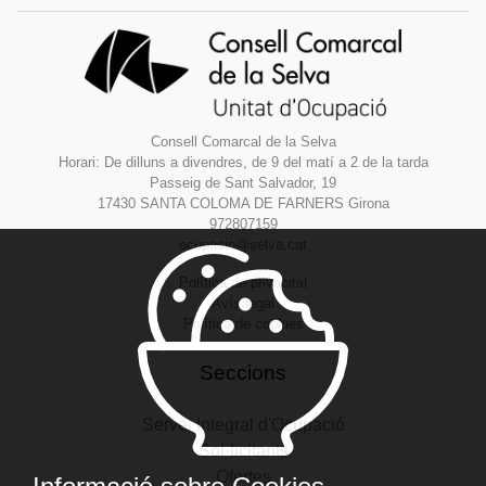
Consell Comarcal de la Selva
Horari: De dilluns a divendres, de 9 del matí a 2 de la tarda
Passeig de Sant Salvador, 19
17430 SANTA COLOMA DE FARNERS Girona
972807159
ocupacio@selva.cat
Política de privacitat
Avís legal
Política de cookies
Seccions
Servei Integral d'Ocupació
Sol·licitants
Ofertes