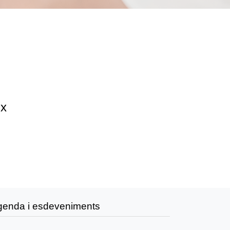
ix
genda i esdeveniments