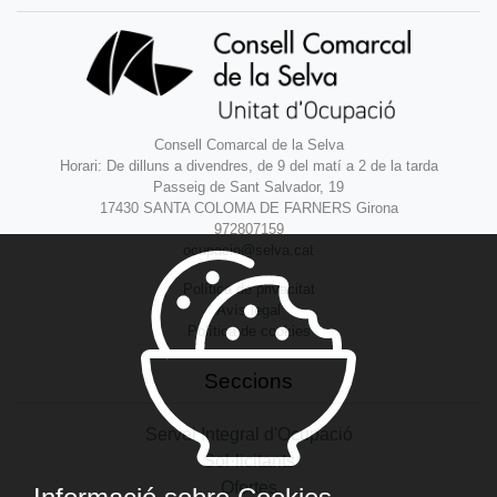
Consell Comarcal de la Selva
Horari: De dilluns a divendres, de 9 del matí a 2 de la tarda
Passeig de Sant Salvador, 19
17430 SANTA COLOMA DE FARNERS Girona
972807159
ocupacio@selva.cat
Política de privacitat
Avís legal
Política de cookies
Seccions
Servei Integral d'Ocupació
Sol·licitants
Ofertes