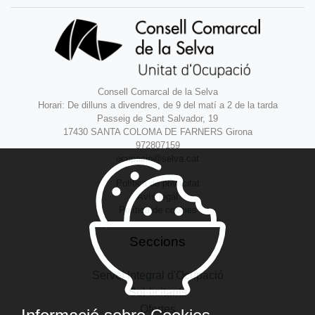
Consell Comarcal de la Selva
Horari: De dilluns a divendres, de 9 del matí a 2 de la tarda
Passeig de Sant Salvador, 19
17430 SANTA COLOMA DE FARNERS Girona
972807159
ocupacio@selva.cat
Política de privacitat
Avís legal
Política de cookies
Seccions
Servei Integral d'Ocupació
Sol·licitants
Ofertes