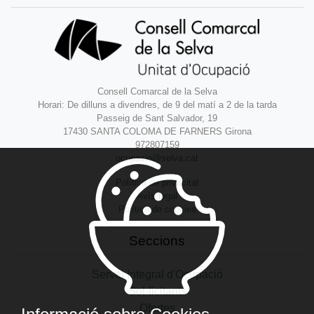
Consell Comarcal de la Selva
Horari: De dilluns a divendres, de 9 del matí a 2 de la tarda
Passeig de Sant Salvador, 19
17430 SANTA COLOMA DE FARNERS Girona
972807159
ocupacio@selva.cat
Política de privacitat
Avís legal
Política de cookies
Seccions
Servei Integral d'Ocupació
Sol·licitants
Ofertes