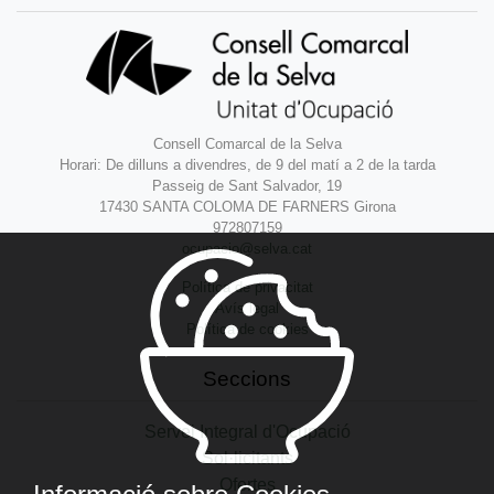
Consell Comarcal de la Selva
Horari: De dilluns a divendres, de 9 del matí a 2 de la tarda
Passeig de Sant Salvador, 19
17430 SANTA COLOMA DE FARNERS Girona
972807159
ocupacio@selva.cat
Política de privacitat
Avís legal
Política de cookies
Seccions
Servei Integral d'Ocupació
Sol·licitants
Ofertes