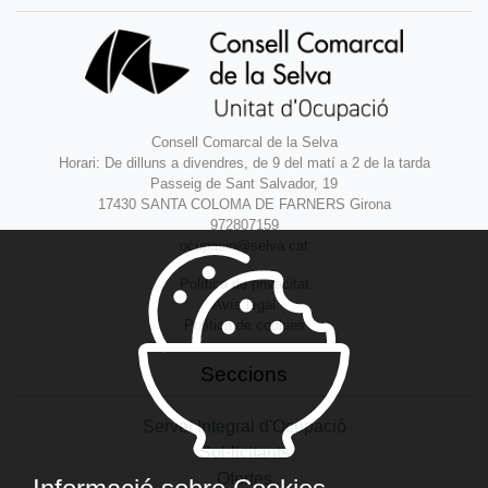
Consell Comarcal de la Selva
Horari: De dilluns a divendres, de 9 del matí a 2 de la tarda
Passeig de Sant Salvador, 19
17430 SANTA COLOMA DE FARNERS Girona
972807159
ocupacio@selva.cat
Política de privacitat
Avís legal
Política de cookies
Seccions
Servei Integral d'Ocupació
Sol·licitants
Ofertes