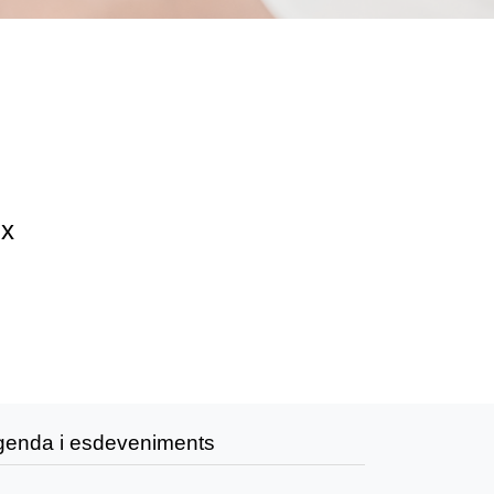
ix
genda i esdeveniments