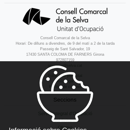
Consell Comarcal de la Selva
Horari: De dilluns a divendres, de 9 del matí a 2 de la tarda
Passeig de Sant Salvador, 19
17430 SANTA COLOMA DE FARNERS Girona
972807159
ocupacio@selva.cat
Política de privacitat
Avís legal
Política de cookies
Seccions
Servei Integral d'Ocupació
Sol·licitants
Ofertes