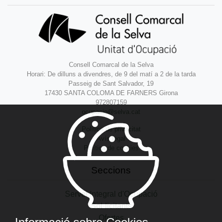
Consell Comarcal de la Selva
Horari: De dilluns a divendres, de 9 del matí a 2 de la tarda
Passeig de Sant Salvador, 19
17430 SANTA COLOMA DE FARNERS Girona
972807159
ocupacio@selva.cat
Política de privacitat
Avís legal
Política de cookies
Seccions
Servei Integral d'Ocupació
Sol·licitants
Ofertes