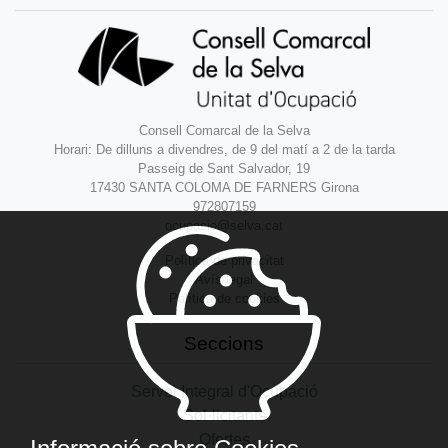
Consell Comarcal de la Selva
Horari: De dilluns a divendres, de 9 del matí a 2 de la tarda
Passeig de Sant Salvador, 19
17430 SANTA COLOMA DE FARNERS Girona
972807159
ocupacio@selva.cat
Política de privacitat
Avís legal
Política de cookies
Seccions
Servei Integral d'Ocupació
Sol·licitants
Ofertes