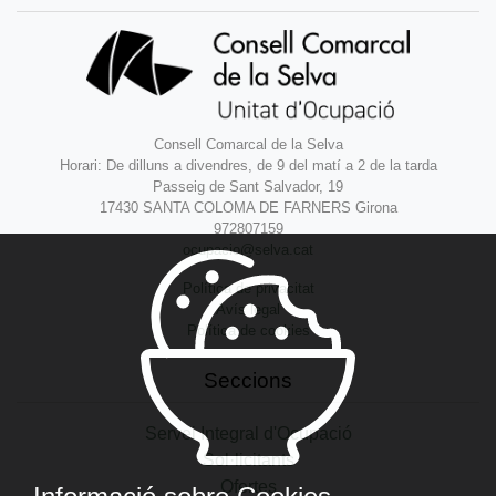
Consell Comarcal de la Selva
Horari: De dilluns a divendres, de 9 del matí a 2 de la tarda
Passeig de Sant Salvador, 19
17430 SANTA COLOMA DE FARNERS Girona
972807159
ocupacio@selva.cat
Política de privacitat
Avís legal
Política de cookies
Seccions
Servei Integral d'Ocupació
Sol·licitants
Ofertes