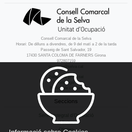
Consell Comarcal de la Selva
Horari: De dilluns a divendres, de 9 del matí a 2 de la tarda
Passeig de Sant Salvador, 19
17430 SANTA COLOMA DE FARNERS Girona
972807159
ocupacio@selva.cat
Política de privacitat
Avís legal
Política de cookies
Seccions
Servei Integral d'Ocupació
Sol·licitants
Ofertes