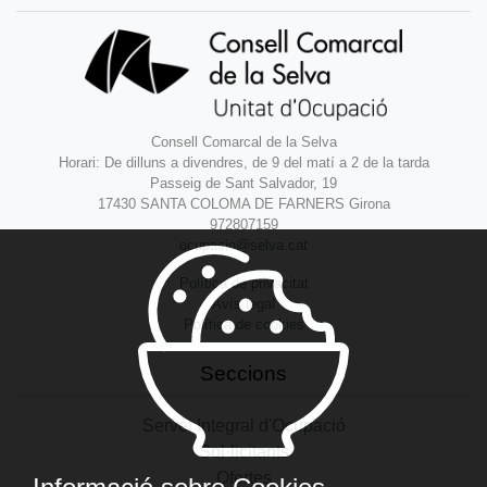
Consell Comarcal de la Selva
Horari: De dilluns a divendres, de 9 del matí a 2 de la tarda
Passeig de Sant Salvador, 19
17430 SANTA COLOMA DE FARNERS Girona
972807159
ocupacio@selva.cat
Política de privacitat
Avís legal
Política de cookies
Seccions
Servei Integral d'Ocupació
Sol·licitants
Ofertes