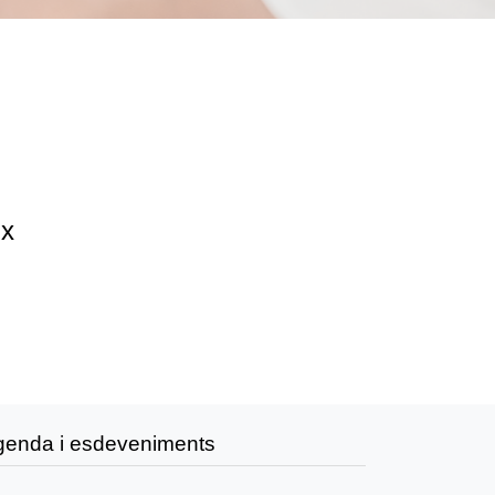
ix
genda i esdeveniments