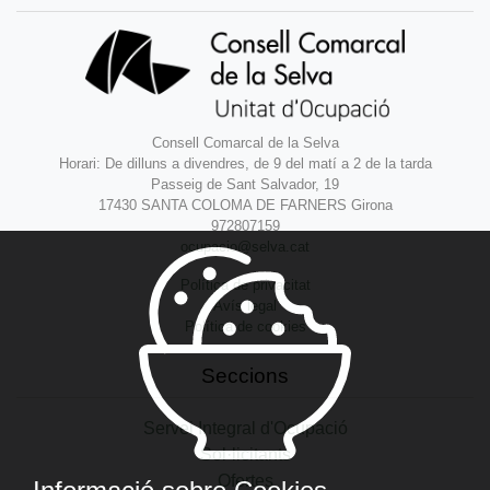
Consell Comarcal de la Selva
Horari: De dilluns a divendres, de 9 del matí a 2 de la tarda
Passeig de Sant Salvador, 19
17430 SANTA COLOMA DE FARNERS Girona
972807159
ocupacio@selva.cat
Política de privacitat
Avís legal
Política de cookies
Seccions
Servei Integral d'Ocupació
Sol·licitants
Ofertes