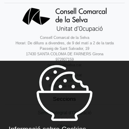
Consell Comarcal de la Selva
Horari: De dilluns a divendres, de 9 del matí a 2 de la tarda
Passeig de Sant Salvador, 19
17430 SANTA COLOMA DE FARNERS Girona
972807159
ocupacio@selva.cat
Política de privacitat
Avís legal
Política de cookies
Seccions
Servei Integral d'Ocupació
Sol·licitants
Ofertes