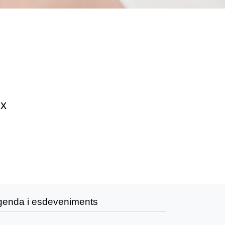
ix
genda i esdeveniments