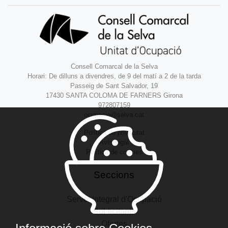
Consell Comarcal de la Selva
Horari: De dilluns a divendres, de 9 del matí a 2 de la tarda
Passeig de Sant Salvador, 19
17430 SANTA COLOMA DE FARNERS Girona
972807159
ocupacio@selva.cat
Política de privacitat
Avís legal
Política de cookies
Seccions
Servei Integral d'Ocupació
Sol·licitants
Ofertes