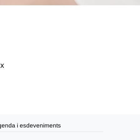
ix
genda i esdeveniments